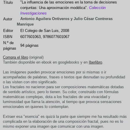
"La influencia de las emociones en la toma de decisiones
Título
conjuntas: Una aproximación modélica".
Colección
Investigaciones
Autor
Antonio Aguilera Ontiveros y Julio César Contreras
Manrique
Editor
El Colegio de San Luis, 2008
ISBN
6077601063, 9786077601067
N.º de
94 páginas
páginas
Compra el libro
(original)
También disponible en ebook en googlebooks y en
Iberlibro
.
Las imágenes pueden provocar emociones por si mismas o ir
acompañadas de palabras, frases o textos que desnudan su profundidad
o las visten con otro significado.
Los fractales no nacieron para ser composiciones matemáticas dotadas
de sentido artístico, pero lo tienen. Su color, construido con fórmulas
matemáticas complejas, dota a los fractales de una vivacidad y
luminosidad que llama la atención, al tiempo que provoca sensaciones
emocionales en quienes lo contemplan.
Extraer esa "esencia" es quizá la parte que siempre me ha resultado más
complicada en la elaboración de una composición fractal, pues no es lo
mismo exponer una imagen que comunicar con una imagen.